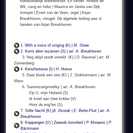
Randstedelijk Mannenkoor. En verder: Rineke de
Wit, zang en hobo | Maurice en Janita van Dijk,
trompet | Evert van de Veen, orgel | Arjan
Breukhoven, vleugel. De algehele leiding was in
handen van Arjan Breukhoven.
1. With a voice of singing (K) |
M. Shaw
2. Komt allen tezamen (S) |
arr. A. Breukhoven
3. Nog altijd wordt verteld (K) |
D. Ravenal | arr. M.
Zonnenberg
4. Kerstfantasie (I) |
H. Hoeve
5. Daar blonk een ster (K) |
J. Stokkermans | arr. M.
Mans
6. Samenzangmedley |
arr. A. Breukhoven
-Op U, mijn Heiland (S)
-Ik kniel aan Uwe kribbe (V)
-Hoor de eng’len (S)
7. Stille Nacht (K) |
A. Dvorak | E. Bette-Fluit | arr. A.
Breukhoven
8. Koppangen (V) |
Zweeds kerstlied | P. Moraens | P.
Bäckmann