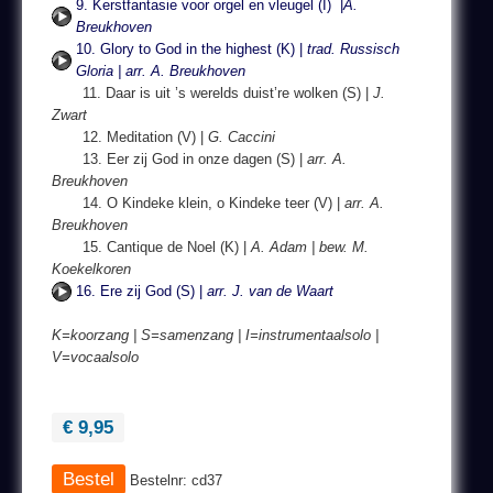
9. Kerstfantasie voor orgel en vleugel (I) |
A.
Breukhoven
10. Glory to God in the highest (K) |
trad. Russisch
Gloria | arr. A. Breukhoven
11. Daar is uit ’s werelds duist’re wolken (S) |
J.
Zwart
12. Meditation (V) |
G. Caccini
13. Eer zij God in onze dagen (S) |
arr. A.
Breukhoven
14. O Kindeke klein, o Kindeke teer (V) |
arr. A.
Breukhoven
15. Cantique de Noel (K) |
A. Adam | bew. M.
Koekelkoren
16. Ere zij God (S) |
arr. J. van de Waart
K=koorzang | S=samenzang | I=instrumentaalsolo |
V=vocaalsolo
€ 9,95
Bestelnr: cd37