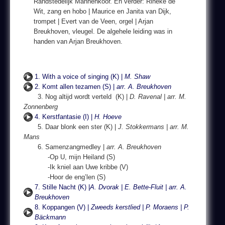
Randstedelijk Mannenkoor. En verder: Rineke de
Wit, zang en hobo | Maurice en Janita van Dijk,
trompet | Evert van de Veen, orgel | Arjan
Breukhoven, vleugel. De algehele leiding was in
handen van Arjan Breukhoven.
1. With a voice of singing (K) |
M. Shaw
2. Komt allen tezamen (S) |
arr. A. Breukhoven
3. Nog altijd wordt verteld (K) |
D. Ravenal | arr. M.
Zonnenberg
4. Kerstfantasie (I) |
H. Hoeve
5. Daar blonk een ster (K) |
J. Stokkermans | arr. M.
Mans
6. Samenzangmedley |
arr. A. Breukhoven
-Op U, mijn Heiland (S)
-Ik kniel aan Uwe kribbe (V)
-Hoor de eng’len (S)
7. Stille Nacht (K) |
A. Dvorak | E. Bette-Fluit | arr. A.
Breukhoven
8. Koppangen (V) |
Zweeds kerstlied | P. Moraens | P.
Bäckmann