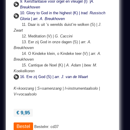
9. Kerstfantasie voor orgel en vleugel (I) |
A.
Breukhoven
10. Glory to God in the highest (K) |
trad. Russisch
Gloria | arr. A. Breukhoven
11. Daar is uit ’s werelds duist’re wolken (S) |
J.
Zwart
12. Meditation (V) |
G. Caccini
13. Eer zij God in onze dagen (S) |
arr. A.
Breukhoven
14. O Kindeke klein, o Kindeke teer (V) |
arr. A.
Breukhoven
15. Cantique de Noel (K) |
A. Adam | bew. M.
Koekelkoren
16. Ere zij God (S) |
arr. J. van de Waart
K=koorzang | S=samenzang | I=instrumentaalsolo |
V=vocaalsolo
€ 9,95
Bestelnr: cd37