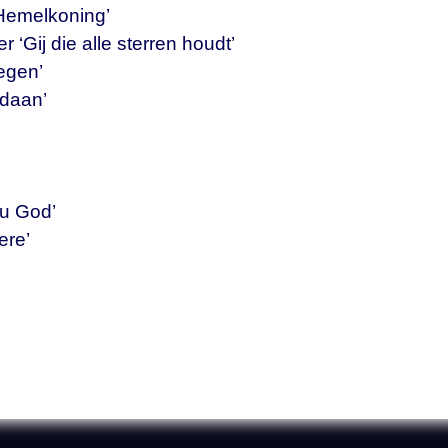
e Hemelkoning’
er ‘Gij die alle sterren houdt’
egen’
edaan’
nu God’
ere’