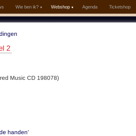
ws
Wie ben ik?
Webshop
Agenda
Ticketshop
dingen
el 2
cred Music CD 198078)
ide handen’