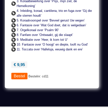
3. Koraalbewerking over ‘Prijs, mijn ziel, de
Hemelkoning’
4. Inleiding, koraal, cantilena, trio en fuga over ‘Gij die
alle sterren houdt’
5. Koraalvoorspel over ‘Beveel gerust Uw wegen’
6. Fantasie over ‘Wat God doet, dat is welgedaan’
7. Orgelkoraal over ‘Psalm 90’
8. Fanfare over ‘Ontwaakt, gij die slaapt’
9. Meditatie over ‘Heer, ik kom tot U’
10. Fantasie over ‘O hoogt’ en diepte, looft nu God’
11. Toccata over ‘Halleluja, eeuwig dank en ere’
€ 9,95
Bestelnr: cd11