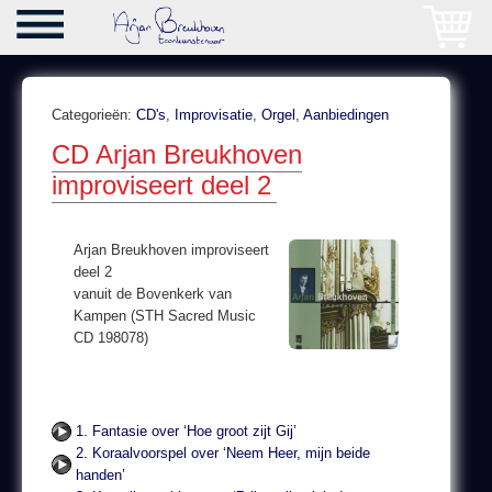
Categorieën:
CD's
,
Improvisatie
,
Orgel
,
Aanbiedingen
CD Arjan Breukhoven
improviseert deel 2
Arjan Breukhoven improviseert
deel 2
vanuit de Bovenkerk van
Kampen (STH Sacred Music
CD 198078)
1. Fantasie over ‘Hoe groot zijt Gij’
2. Koraalvoorspel over ‘Neem Heer, mijn beide
handen’