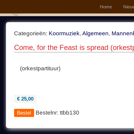
Home
Nieu
Categorieën:
Koormuziek
,
Algemeen
,
Mannen
Come, for the Feast is spread (orkest
(orkestpartituur)
€ 25,00
Bestelnr: ttbb130