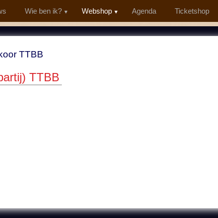
ws
Wie ben ik?
Webshop
Agenda
Ticketshop
koor TTBB
partij) TTBB