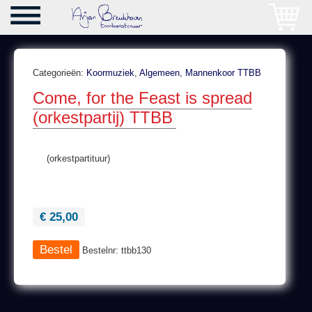
Categorieën:
Koormuziek
,
Algemeen
,
Mannenkoor TTBB
Come, for the Feast is spread
(orkestpartij) TTBB
(orkestpartituur)
€ 25,00
Bestelnr: ttbb130