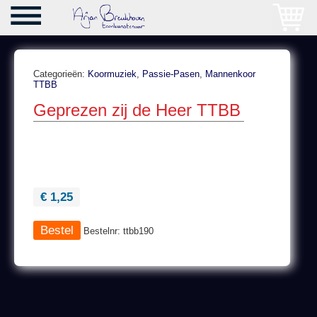
Categorieën:
Koormuziek
,
Passie-Pasen
,
Mannenkoor
TTBB
Geprezen zij de Heer TTBB
€ 1,25
Bestelnr: ttbb190