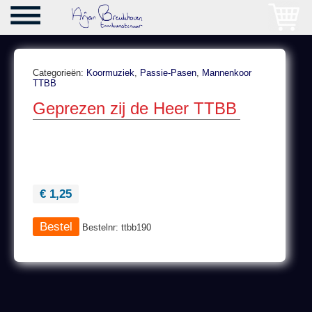
Categorieën:
Koormuziek
,
Passie-Pasen
,
Mannenkoor
TTBB
Geprezen zij de Heer TTBB
€ 1,25
Bestelnr: ttbb190