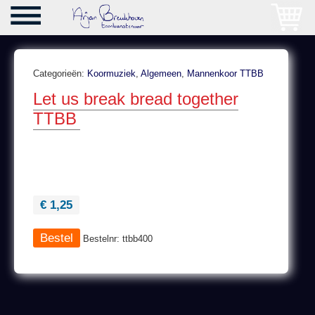
Categorieën:
Koormuziek
,
Algemeen
,
Mannenkoor TTBB
Let us break bread together
TTBB
€ 1,25
Bestelnr: ttbb400