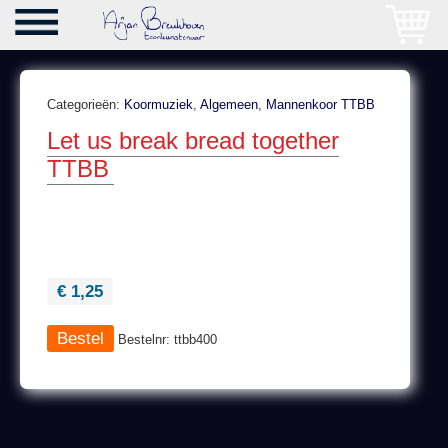
Categorieën:
Koormuziek
,
Algemeen
,
Mannenkoor TTBB
Let us break bread together
TTBB
€ 1,25
Bestelnr: ttbb400