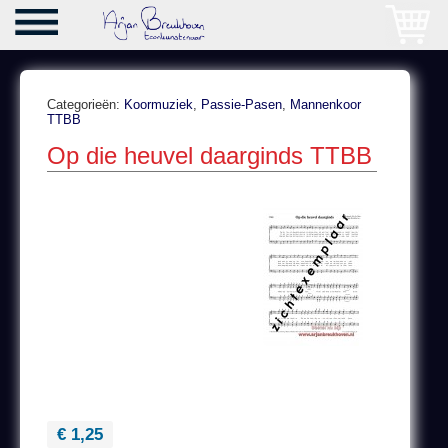
Categorieën:
Koormuziek
,
Passie-Pasen
,
Mannenkoor
TTBB
Op die heuvel daarginds TTBB
€ 1,25