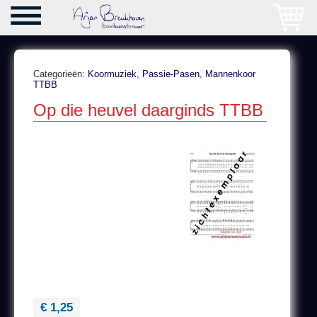
Categorieën:
Koormuziek
,
Passie-Pasen
,
Mannenkoor
TTBB
Op die heuvel daarginds TTBB
€ 1,25