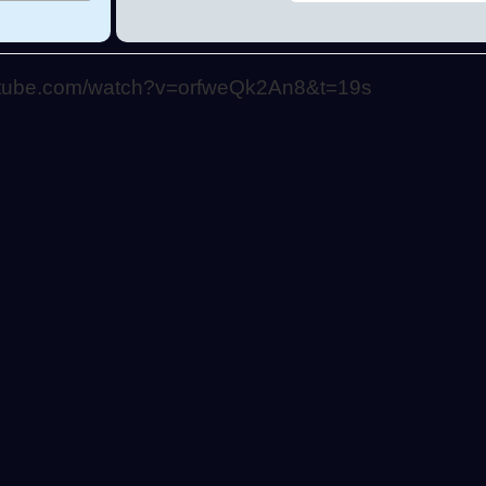
utube.com/watch?v=orfweQk2An8&t=19s