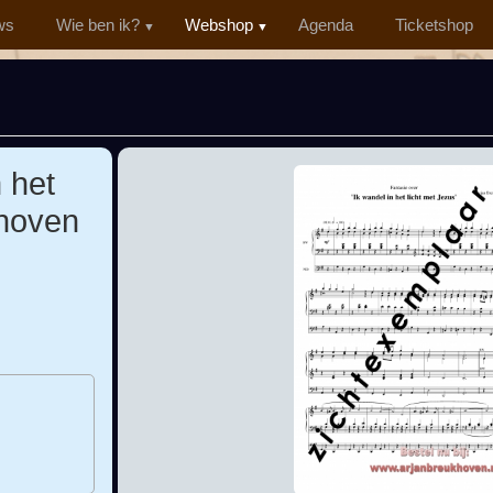
ws
Wie ben ik?
Webshop
Agenda
Ticketshop
 het
khoven