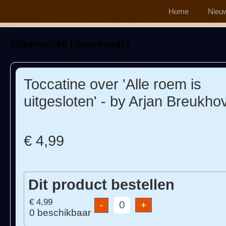
Home
Nieu
Bladmuziek (downloads)
Toccatine over 'Alle roem is
uitgesloten' - by Arjan Breukho
€ 4,99
Dit product bestellen
€ 4,99
+
0 beschikbaar