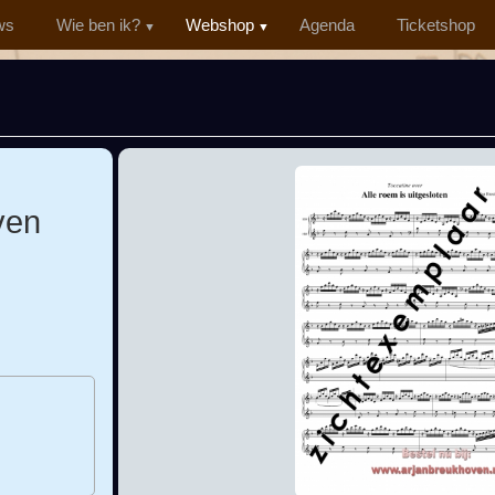
ws
Wie ben ik?
Webshop
Agenda
Ticketshop
ven