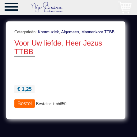
Categorieën:
Koormuziek
,
Algemeen
,
Mannenkoor TTBB
Voor Uw liefde, Heer Jezus
TTBB
€ 1,25
Bestelnr: ttbb650