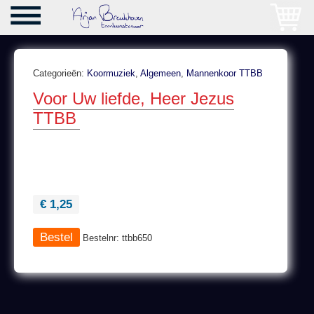
Categorieën:
Koormuziek
,
Algemeen
,
Mannenkoor TTBB
Voor Uw liefde, Heer Jezus
TTBB
€ 1,25
Bestelnr: ttbb650