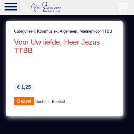
Categorieën:
Koormuziek
,
Algemeen
,
Mannenkoor TTBB
Voor Uw liefde, Heer Jezus
TTBB
€ 1,25
Bestelnr: ttbb650