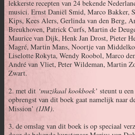
lekkerste recepten van 24 bekende Nederlan
musici. Ernst Daniël Smid, Marco Bakker, 
Kips, Kees Alers, Gerlinda van den Berg, A
Breukhoven, Patrick Curfs, Martin de Deug
Maurice van Dijk, Henk Jan Drost, Pieter 
Magré, Martin Mans, Noortje van Middelkoo
Liselotte Rokyta, Wendy Roobol, Marco den
André van Vliet, Peter Wildeman, Martin Z
Zwart.
2. met dit
‘muzikaal kookboek’
steunt u een 
opbrengst van dit boek gaat namelijk naar de
Mission’
(IJM)
.
3. de omslag van dit boek is op speciaal ve
door de bekende kunstenaar Marius van Do